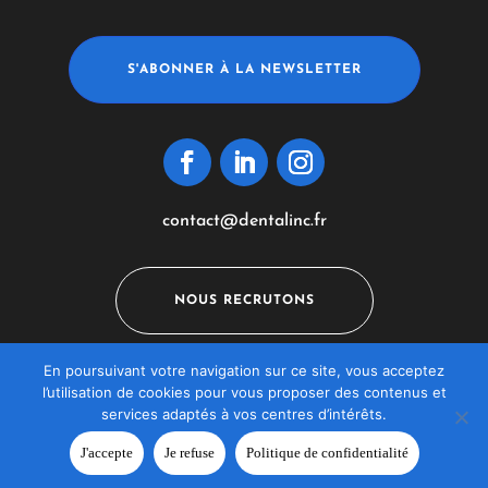
S'ABONNER À LA NEWSLETTER
contact@dentalinc.fr
NOUS RECRUTONS
En poursuivant votre navigation sur ce site, vous acceptez
l’utilisation de cookies pour vous proposer des contenus et
Mentions légales
–
Politique de confidentialité
–
services adaptés à vos centres d’intérêts.
FAQ
J'accepte
Je refuse
Politique de confidentialité