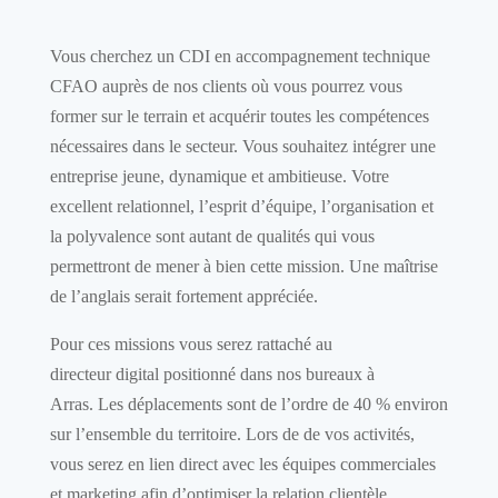
Vous cherchez
un CDI
en
accompagnement technique
CFAO auprès de nos clients
où vous pourrez vous
former
sur le terrain et acquérir toutes les compétences
nécessaires
dans le secteur
.
V
ous souhaitez intégrer une
entreprise
jeune,
dynamique et ambitieuse. Votre
excellent relationnel, l’esprit d’équipe,
l’organisation
et
la polyvalence sont autant de qualités qui vous
permettront de mener à bien cette mission. Une maîtrise
de l’anglais sera
it
fortement appréciée.
Pour ces missions vous serez rattaché au
directeur
digital
positionné dans nos bureaux à
Arras.
Les déplacements sont de l’ordre de 40 % environ
sur l’ensemble du territoire.
Lors de
de vos activités,
vous serez en lien direct avec les équipes commerciales
et marketing
afin d’optimiser
l
a relation clientèle.